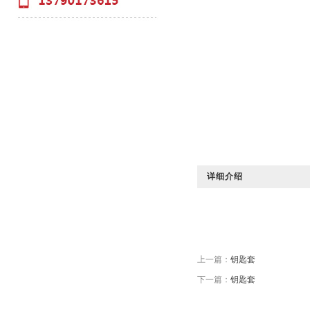
详细介绍
上一篇：
钥匙套
下一篇：
钥匙套